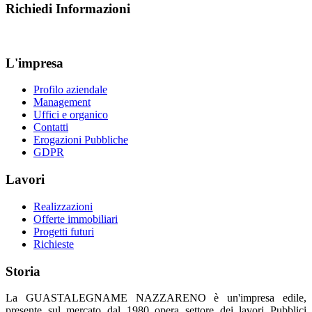
Richiedi Informazioni
L'impresa
Profilo aziendale
Management
Uffici e organico
Contatti
Erogazioni Pubbliche
GDPR
Lavori
Realizzazioni
Offerte immobiliari
Progetti futuri
Richieste
Storia
La GUASTALEGNAME NAZZARENO è un'impresa edile,
presente sul mercato dal 1980 opera settore dei lavori Pubblici