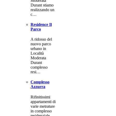
Moderata
Durant stiamo
realizzando un
c…
Residence Il
Parco
A ridosso del
nuovo parco
urbano in
Località
Moderata
Durant
complesso
resi…
Complesso
Azzurra
Rifinitissimi
appartamenti di
varie metrature
in complesso
residenziale