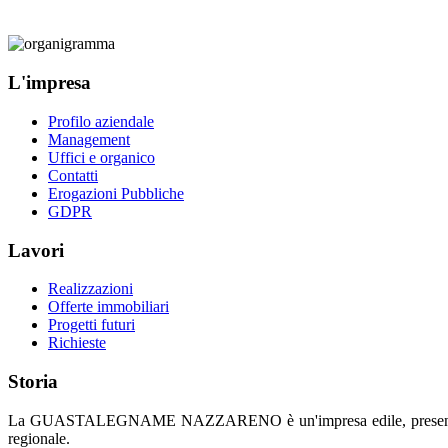
L'impresa
Profilo aziendale
Management
Uffici e organico
Contatti
Erogazioni Pubbliche
GDPR
Lavori
Realizzazioni
Offerte immobiliari
Progetti futuri
Richieste
Storia
La GUASTALEGNAME NAZZARENO è un'impresa edile, presente sul merc
regionale.