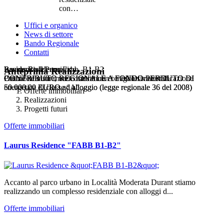
con…
Uffici e organico
News di settore
Bando Regionale
Contatti
Laurus Residence Fabb. B1-B2
Laurus Residence
Residence Il Parco
Residenziale e turistico
Anteprima Realizzazioni
CONTRIBUTO REGIONALE A FONDO PERDUTO DI
CONTRIBUTO REGIONALE A FONDO PERDUTO DI
Ottime rifiniture, varie metrature con esclusiva certificazione
Posizione vista mare costruiti con i migliori materiali
50.000,00 EURO ad alloggio (legge regionale 36 del 2008)
50.000,00 EURO ad alloggio (legge regionale 36 del 2008)
energetica di classe “A”
Offerte immobiliari
Realizzazioni
Progetti futuri
Offerte immobiliari
Laurus Residence "FABB B1-B2"
Accanto al parco urbano in Località Moderata Durant stiamo
realizzando un complesso residenziale con alloggi d...
Offerte immobiliari