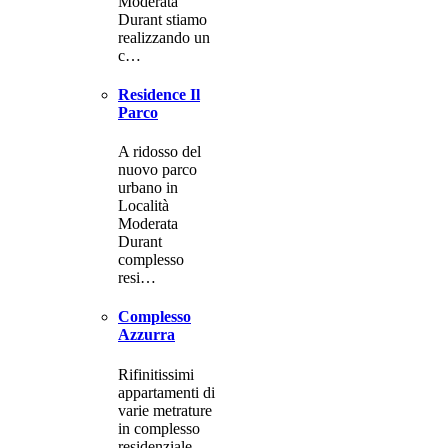
Moderata
Durant stiamo
realizzando un
c…
Residence Il
Parco
A ridosso del
nuovo parco
urbano in
Località
Moderata
Durant
complesso
resi…
Complesso
Azzurra
Rifinitissimi
appartamenti di
varie metrature
in complesso
residenziale