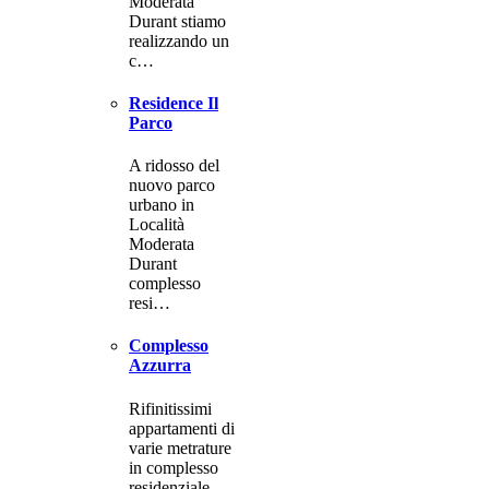
Moderata
Durant stiamo
realizzando un
c…
Residence Il
Parco
A ridosso del
nuovo parco
urbano in
Località
Moderata
Durant
complesso
resi…
Complesso
Azzurra
Rifinitissimi
appartamenti di
varie metrature
in complesso
residenziale