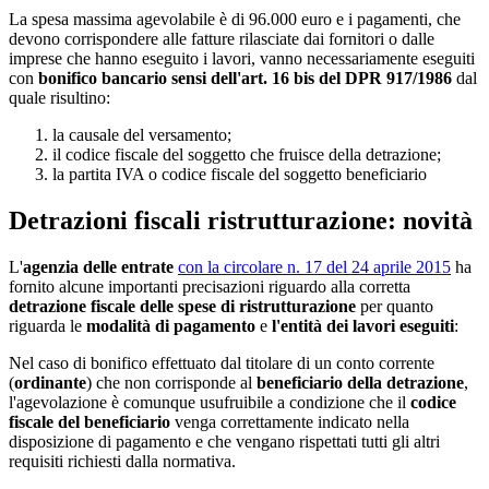
La spesa massima agevolabile è di 96.000 euro e i pagamenti, che
devono corrispondere alle fatture rilasciate dai fornitori o dalle
imprese che hanno eseguito i lavori, vanno necessariamente eseguiti
con
bonifico bancario sensi dell'art. 16 bis del DPR 917/1986
dal
quale risultino:
la causale del versamento;
il codice fiscale del soggetto che fruisce della detrazione;
la partita IVA o codice fiscale del soggetto beneficiario
Detrazioni fiscali ristrutturazione: novità
L'
agenzia delle entrate
con la circolare n. 17 del 24 aprile 2015
ha
fornito alcune importanti precisazioni riguardo alla corretta
detrazione fiscale delle spese di ristrutturazione
per quanto
riguarda le
modalità di pagamento
e
l'entità dei lavori eseguiti
:
Nel caso di bonifico effettuato dal titolare di un conto corrente
(
ordinante
) che non corrisponde al
beneficiario della detrazione
,
l'agevolazione è comunque usufruibile a condizione che il
codice
fiscale del beneficiario
venga correttamente indicato nella
disposizione di pagamento e che vengano rispettati tutti gli altri
requisiti richiesti dalla normativa.