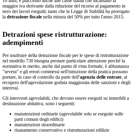
10 anni, e piacciono anche alle casse statali che incassano la
maggior iva derivante dalla riduzione del ricorso al pagamento in
nero dei lavori eseguiti; tanto che la Legge di Stabilità ha prorogato
la
detrazione fiscale
nella misura del 50% per tutto l'anno 2015.
ADVERTISEMENT
Detrazioni spese ristrutturazione:
adempimenti
Per usufruire della detrazione fiscale per le spese di ristrutturazione
nel modello 730 bisogna prestare particolare attenzione perché la
normativa in merito, anche dal punto di vista formale, è abbastanza
"severa" e gli errori commessi nell'istruzione della pratica possono
portare, in caso di controllo da parte dell
'agenzia delle entrate
, al
recupero dell'agevolazione goduta maggiorata delle sanzioni e degli
interessi.
Gli interventi agevolabili, che devono essere eseguiti su immobili a
destinazione abitativa, sono i seguenti:
manutenzioni ordinarie (agevolabile solo se eseguite sulle
parti comuni degli edifici)
manutenzioni straordinarie
risanamento conservativo e ristrutturazioni edilizie