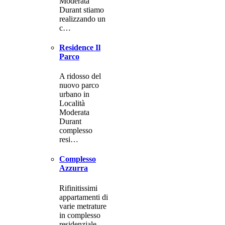
Moderata
Durant stiamo
realizzando un
c…
Residence Il
Parco
A ridosso del
nuovo parco
urbano in
Località
Moderata
Durant
complesso
resi…
Complesso
Azzurra
Rifinitissimi
appartamenti di
varie metrature
in complesso
residenziale