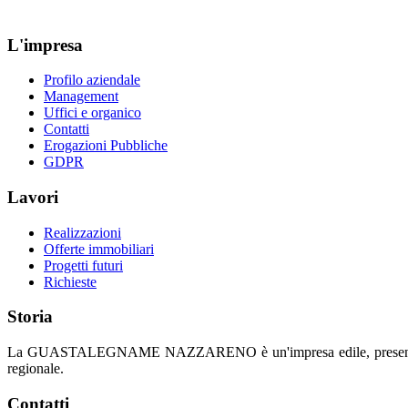
L'impresa
Profilo aziendale
Management
Uffici e organico
Contatti
Erogazioni Pubbliche
GDPR
Lavori
Realizzazioni
Offerte immobiliari
Progetti futuri
Richieste
Storia
La GUASTALEGNAME NAZZARENO è un'impresa edile, presente sul merc
regionale.
Contatti