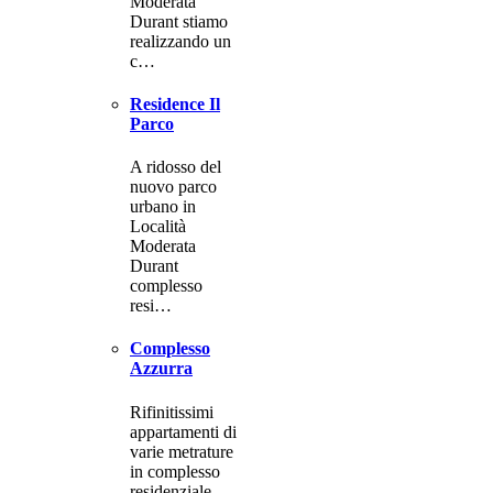
Moderata
Durant stiamo
realizzando un
c…
Residence Il
Parco
A ridosso del
nuovo parco
urbano in
Località
Moderata
Durant
complesso
resi…
Complesso
Azzurra
Rifinitissimi
appartamenti di
varie metrature
in complesso
residenziale